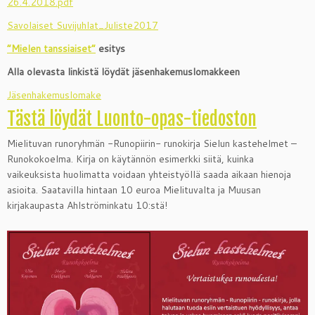
26.4.2018.pdf
Savolaiset Suvijuhlat_Juliste2017
”Mielen tanssiaiset”
esitys
Alla olevasta linkistä löydät jäsenhakemuslomakkeen
Jäsenhakemuslomake
Tästä löydät Luonto-opas-tiedoston
Mielituvan runoryhmän -Runopiirin- runokirja Sielun kastehelmet –
Runokokoelma. Kirja on käytännön esimerkki siitä, kuinka
vaikeuksista huolimatta voidaan yhteistyöllä saada aikaan hienoja
asioita. Saatavilla hintaan 10 euroa Mielituvalta ja Muusan
kirjakaupasta Ahlströminkatu 10:stä!