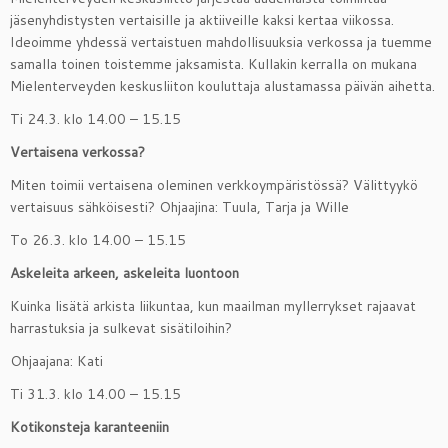
jäsenyhdistysten vertaisille ja aktiiveille kaksi kertaa viikossa.
Ideoimme yhdessä vertaistuen mahdollisuuksia verkossa ja tuemme
samalla toinen toistemme jaksamista. Kullakin kerralla on mukana
Mielenterveyden keskusliiton kouluttaja alustamassa päivän aihetta.
Ti 24.3. klo 14.00 – 15.15
Vertaisena verkossa?
Miten toimii vertaisena oleminen verkkoympäristössä? Välittyykö
vertaisuus sähköisesti? Ohjaajina: Tuula, Tarja ja Wille
To 26.3. klo 14.00 – 15.15
Askeleita arkeen, askeleita luontoon
Kuinka lisätä arkista liikuntaa, kun maailman myllerrykset rajaavat
harrastuksia ja sulkevat sisätiloihin?
Ohjaajana: Kati
Ti 31.3. klo 14.00 – 15.15
Kotikonsteja karanteeniin