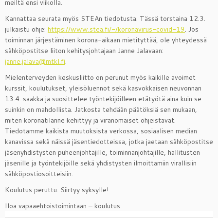
meiltä ensi viikolla.
Kannattaa seurata myös STEAn tiedotusta. Tässä torstaina 12.3.
julkaistu ohje:
https://www.stea.fi/-/koronavirus-covid-19
. Jos
toiminnan järjestäminen korona-aikaan mietityttää, ole yhteydessä
sähköpostitse liiton kehitysjohtajaan Janne Jalavaan:
janne.jalava@mtkl.fi
.
Mielenterveyden keskusliitto on perunut myös kaikille avoimet
kurssit, koulutukset, yleisöluennot sekä kasvokkaisen neuvonnan
13.4. saakka ja suosittelee työntekijöilleen etätyötä aina kuin se
suinkin on mahdollista. Jatkosta tehdään päätöksiä sen mukaan,
miten koronatilanne kehittyy ja viranomaiset ohjeistavat.
Tiedotamme kaikista muutoksista verkossa, sosiaalisen median
kanavissa sekä näissä jäsentiedotteissa, jotka jaetaan sähköpostitse
jäsenyhdistysten puheenjohtajille, toiminnanjohtajille, hallitusten
jäsenille ja työntekijöille sekä yhdistysten ilmoittamiin virallisiin
sähköpostiosoitteisiin.
Koulutus peruttu. Siirtyy syksylle!
Iloa vapaaehtoistoimintaan – koulutus