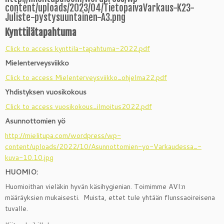
content/uploads/2023/04/TietopaivaVarkaus-K23-
Juliste-pystysuuntainen-A3.png
Kynttilätapahtuma
Click to access kynttila-tapahtuma-2022.pdf
Mielenterveysviikko
Click to access Mielenterveysviikko_ohjelma22.pdf
Yhdistyksen vuosikokous
Click to access vuosikokous_ilmoitus2022.pdf
Asunnottomien yö
http://mielitupa.com/wordpress/wp-
content/uploads/2022/10/Asunnottomien-yo-Varkaudessa_-
kuva-10.10.jpg
HUOMIO:
Huomioithan vieläkin hyvän käsihygienian. Toimimme AVI:n
määräyksien mukaisesti.
Muista, ettet tule yhtään flunssaoireisena
tuvalle.