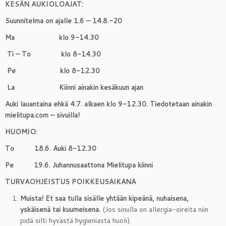
KESÄN AUKIOLOAJAT:
Suunnitelma on ajalle 1.6 – 14.8.-20
Ma
klo 9-14.30
Ti – To
klo 8-14.30
Pe
klo 8-12.30
La
Kiinni ainakin kesäkuun ajan
Auki lauantaina ehkä 4.7. alkaen klo 9-12.30. Tiedotetaan ainakin
mielitupa.com – sivuilla!
HUOMIO:
To
18.6. Auki 8-12.30
Pe
19.6. Juhannusaattona Mielitupa kiinni
TURVAOHJEISTUS POIKKEUSAIKANA
Muista! Et saa tulla sisälle yhtään kipeänä, nuhaisena,
yskäisenä tai kuumeisena.
(Jos sinulla on allergia-oireita niin
pidä silti hyvästä hygieniasta huoli).