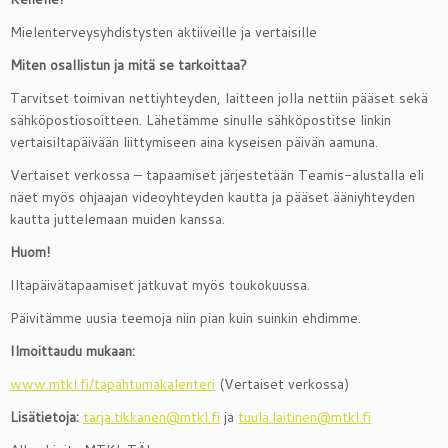
Mielenterveysyhdistysten aktiiveille ja vertaisille
Miten osallistun ja mitä se tarkoittaa?
Tarvitset toimivan nettiyhteyden, laitteen jolla nettiin pääset sekä
sähköpostiosoitteen. Lähetämme sinulle sähköpostitse linkin
vertaisiltapäivään liittymiseen aina kyseisen päivän aamuna.
Vertaiset verkossa – tapaamiset järjestetään Teamis-alustalla eli
näet myös ohjaajan videoyhteyden kautta ja pääset ääniyhteyden
kautta juttelemaan muiden kanssa.
Huom!
Iltapäivätapaamiset jatkuvat myös toukokuussa.
Päivitämme uusia teemoja niin pian kuin suinkin ehdimme.
Ilmoittaudu mukaan:
www.mtkl.fi/tapahtumakalenteri
(Vertaiset verkossa)
Lisätietoja:
tarja.tikkanen@mtkl.fi
ja
tuula.laitinen@mtkl.fi