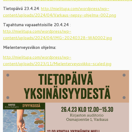
Tietopäivä 23.4.24
:
http://mielitupa.com/wordpress/wp-
content/uploads/2024/04/Varkaus-nepsy-ohjelma-002.png
Tapahtuma vapaaehtoisille 20.4.24
:
http://mielitupa.com/wordpress/wp-
content/uploads/2024/04/IMG-20240328-WA0002.jpg
Mielenterveysviikon ohjelma:
http://mielitupa.com/wordpress/wp-
content/uploads/2023/11/Mielenterveysviikko-scaled.jpg