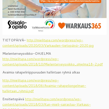
TIETOPÄIVÄ-
http://mielitupa.com/wordpress/wp-
content/uploads/2020/03/Varkauden-tietopäivä-2020.jpg
Mielenterveysviikko-OHJELMA
http://mielitupa.com/wordpress/wp-
content/uploads/2018/10/Mielenterveysviikko_ohjelma18-2.pdf
Avaimia rahapeliriippuvuuden hallintaan ryhmä alkaa
http://mielitupa.com/wordpress/wp-
content/uploads/2018/06/Avaimia-rahapeliongelman-
hallintaan_ryhmä.pdf
Ensitietopäivä
http://mielitupa.com/wordpress/wp-
content/uploads/2018/03/Kun-mieli-sairastuu-Varkaus-