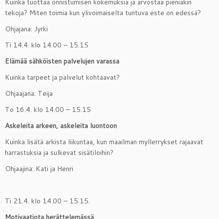
Kuinka tuottaa onnistumisen kokemuksia ja arvostaa pieniäkin
tekoja? Miten toimia kun ylivoimaiselta tuntuva este on edessä?
Ohjajana: Jyrki
Ti 14.4. klo 14.00 – 15.15
Elämää sähköisten palvelujen varassa
Kuinka tarpeet ja palvelut kohtaavat?
Ohjaajana: Teija
To 16.4. klo 14.00 – 15.15
Askeleita arkeen, askeleita luontoon
Kuinka lisätä arkista liikuntaa, kun maailman myllerrykset rajaavat
harrastuksia ja sulkevat sisätiloihin?
Ohjaajina: Kati ja Henri
Ti 21.4. klo 14.00 – 15.15.
Motivaatiota herättelemässä