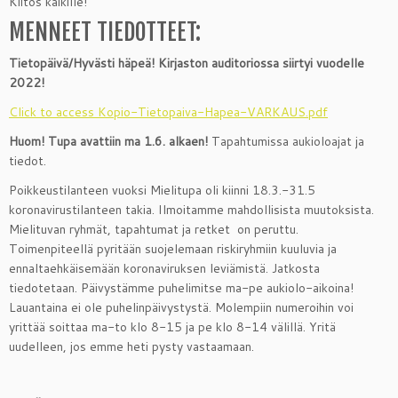
Kiitos kaikille!
MENNEET TIEDOTTEET:
Tietopäivä/Hyvästi häpeä! Kirjaston auditoriossa siirtyi vuodelle
2022!
Click to access Kopio-Tietopaiva-Hapea-VARKAUS.pdf
Huom! Tupa avattiin ma 1.6. alkaen!
Tapahtumissa aukioloajat ja
tiedot.
Poikkeustilanteen vuoksi Mielitupa oli kiinni 18.3.-31.5
koronavirustilanteen takia. Ilmoitamme mahdollisista muutoksista.
Mielituvan ryhmät, tapahtumat ja retket on peruttu.
Toimenpiteellä pyritään suojelemaan riskiryhmiin kuuluvia ja
ennaltaehkäisemään koronaviruksen leviämistä.
Jatkosta
tiedotetaan. Päivystämme puhelimitse ma-pe aukiolo-aikoina!
Lauantaina ei ole puhelinpäivystystä. Molempiin numeroihin voi
yrittää soittaa ma-to klo 8-15 ja pe klo 8-14 välillä. Yritä
uudelleen, jos emme heti pysty vastaamaan.