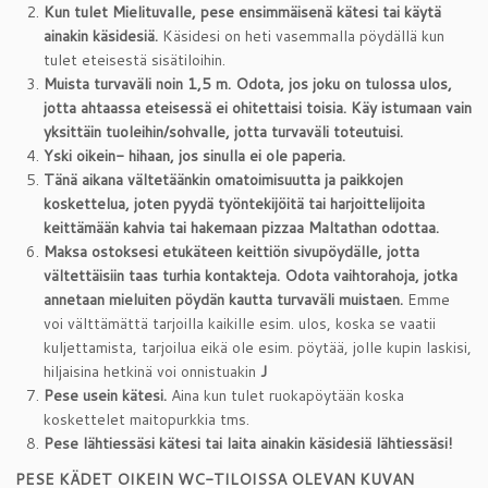
Kun tulet Mielituvalle, pese ensimmäisenä kätesi tai käytä
ainakin käsidesiä.
Käsidesi on heti vasemmalla pöydällä kun
tulet eteisestä sisätiloihin.
Muista turvaväli noin 1,5 m.
Odota, jos joku on tulossa ulos,
jotta ahtaassa eteisessä ei ohitettaisi toisia. Käy istumaan vain
yksittäin tuoleihin/sohvalle, jotta turvaväli toteutuisi.
Yski oikein- hihaan, jos sinulla ei ole paperia.
Tänä aikana vältetäänkin omatoimisuutta ja paikkojen
koskettelua, joten pyydä työntekijöitä tai harjoittelijoita
keittämään kahvia tai hakemaan pizzaa Maltathan odottaa.
Maksa ostoksesi etukäteen keittiön sivupöydälle
, jotta
vältettäisiin taas turhia kontakteja. Odota vaihtorahoja, jotka
annetaan mieluiten pöydän kautta turvaväli muistaen.
Emme
voi välttämättä tarjoilla kaikille esim. ulos, koska se vaatii
kuljettamista, tarjoilua eikä ole esim. pöytää, jolle kupin laskisi,
hiljaisina hetkinä voi onnistuakin
J
Pese usein kätesi.
Aina kun tulet ruokapöytään koska
koskettelet maitopurkkia tms.
Pese lähtiessäsi kätesi
tai laita ainakin käsidesiä lähtiessäsi!
PESE KÄDET OIKEIN WC-TILOISSA OLEVAN KUVAN