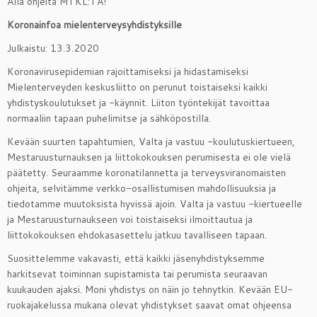
Alla ohjeita MTKL:TÄ!
Koronainfoa mielenterveysyhdistyksille
Julkaistu: 13.3.2020
Koronavirusepidemian rajoittamiseksi ja hidastamiseksi
Mielenterveyden keskusliitto on perunut toistaiseksi kaikki
yhdistyskoulutukset ja -käynnit. Liiton työntekijät tavoittaa
normaaliin tapaan puhelimitse ja sähköpostilla.
Kevään suurten tapahtumien, Valta ja vastuu -koulutuskiertueen,
Mestaruusturnauksen ja liittokokouksen perumisesta ei ole vielä
päätetty. Seuraamme koronatilannetta ja terveysviranomaisten
ohjeita, selvitämme verkko-osallistumisen mahdollisuuksia ja
tiedotamme muutoksista hyvissä ajoin. Valta ja vastuu -kiertueelle
ja Mestaruusturnaukseen voi toistaiseksi ilmoittautua ja
liittokokouksen ehdokasasettelu jatkuu tavalliseen tapaan.
Suosittelemme vakavasti, että kaikki jäsenyhdistyksemme
harkitsevat toiminnan supistamista tai perumista seuraavan
kuukauden ajaksi. Moni yhdistys on näin jo tehnytkin. Kevään EU-
ruokajakelussa mukana olevat yhdistykset saavat omat ohjeensa