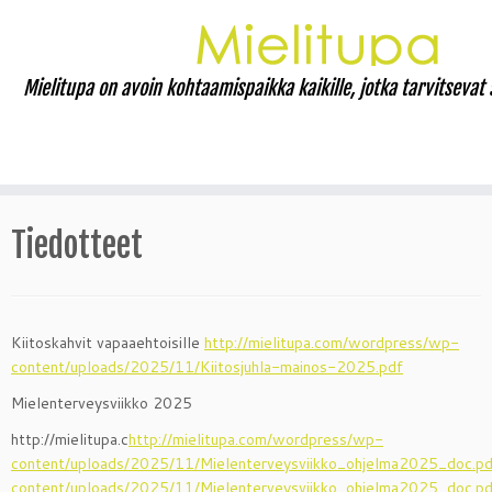
Mielitupa on avoin kohtaamispaikka kaikille, jotka tarvitsevat 
Skip
to
Tiedotteet
content
Kiitoskahvit vapaaehtoisille
http://mielitupa.com/wordpress/wp-
content/uploads/2025/11/Kiitosjuhla-mainos-2025.pdf
Mielenterveysviikko 2025
http://mielitupa.c
http://mielitupa.com/wordpress/wp-
content/uploads/2025/11/Mielenterveysviikko_ohjelma2025_doc.pd
content/uploads/2025/11/Mielenterveysviikko_ohjelma2025_doc.pd