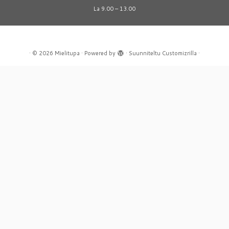
La 9.00 – 13.00
·
© 2026
Mielitupa
·
Powered by
·
Suunniteltu
Customizrilla
·