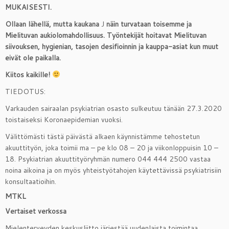
MUKAISESTI.
Ollaan lähellä, mutta kaukana
J
näin turvataan toisemme ja
Mielituvan aukiolomahdollisuus. Työntekijät hoitavat Mielituvan
siivouksen, hygienian, tasojen desifioinnin ja kauppa-asiat kun muut
eivät ole paikalla.
Kiitos kaikille!
TIEDOTUS:
Varkauden sairaalan psykiatrian osasto sulkeutuu tänään 27.3.2020
toistaiseksi Koronaepidemian vuoksi.
Välittömästi tästä päivästä alkaen käynnistämme tehostetun
akuuttityön, joka toimii ma – pe klo 08 – 20 ja viikonloppuisin 10 –
18. Psykiatrian akuuttityöryhmän numero 044 444 2500 vastaa
noina aikoina ja on myös yhteistyötahojen käytettävissä psykiatrisiin
konsultaatioihin.
MTKL
Vertaiset verkossa
Mielenterveyden keskusliitto järjestää uudenlaista toimintaa