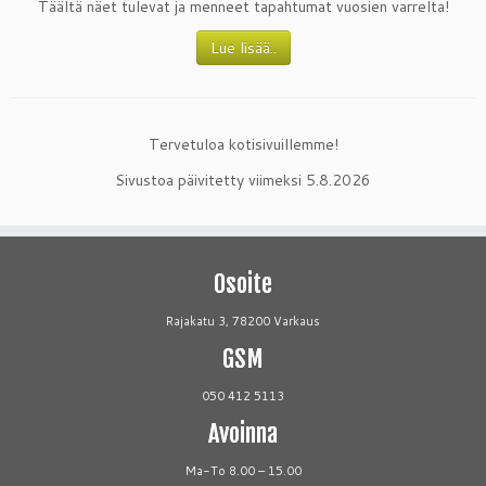
Täältä näet tulevat ja menneet tapahtumat vuosien varrelta!
Lue lisää..
Tervetuloa kotisivuillemme!
Sivustoa päivitetty viimeksi 5.8.2026
Osoite
Rajakatu 3, 78200 Varkaus
GSM
050 412 5113
Avoinna
Ma-To 8.00 – 15.00