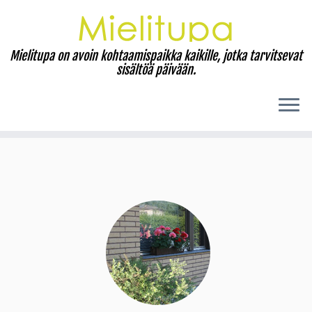
Mielitupa on avoin kohtaamispaikka kaikille, jotka tarvitsevat
sisältöä päivään.
Skip
to
content