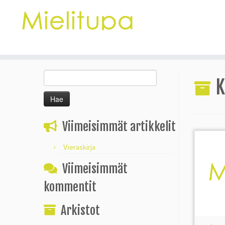
Skip
Haku:
to
K
content
Viimeisimmät artikkelit
Vieraskirja
Viimeisimmät
kommentit
Arkistot