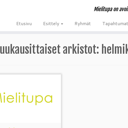
Mielitupa on avoi
Etusivu
Esittely
Ryhmät
Tapahtuma
uukausittaiset arkistot:
helmi