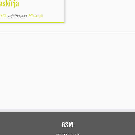
askirja
2016
kirjoittajalta
Mielitupa
GSM