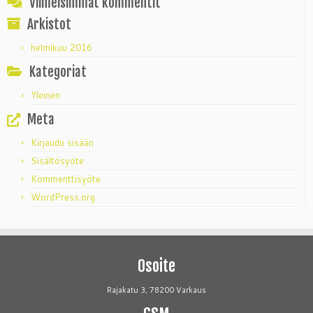
Viimeisimmät kommentit
Arkistot
helmikuu 2016
Kategoriat
Yleinen
Meta
Kirjaudu sisään
Sisältösyöte
Kommenttisyöte
WordPress.org
Osoite
Rajakatu 3, 78200 Varkaus