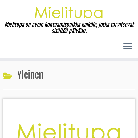
Mielitupa on avoin kohtaamispaikka kaikille, jotka tarvitsevat
sisältöä päivään.
Skip
to
Yleinen
content