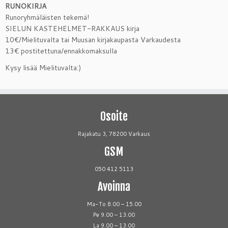
RUNOKIRJA
Runoryhmäläisten tekemä!
SIELUN KASTEHELMET-RAKKAUS kirja
10€/Mielituvalta tai Muusan kirjakaupasta Varkaudesta
13€ postitettuna/ennakkomaksulla
Kysy lisää Mielituvalta:)
Osoite
Rajakatu 3, 78200 Varkaus
GSM
050 412 5113
Avoinna
Ma-To 8.00 – 15.00
Pe 9.00 – 13.00
La 9.00 – 13.00