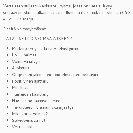
Vertaisten suljettu keskusteluryhmä, jossa on vetäjä. Kysy
seuraavan ryhmän alkamista tai milloin mahtuisi mukaan ryhmään 050
4125113 Merja.
Sisältö voimaryhmässä:
TARVITSETKO VOIMAA ARKEEN?
Mielenterveys ja kriisit-selviytyminen
Ilo – unelmat
Voima-analyysi
Avoimuus
Ongelmien jakaminen- ongelmat perspektiiviin
Positiivinen ajattelu
Minäkuva
Tunteiden käsittely
Huolten nollaamisen keinot
Tavoitteet- Elämän lukujärjestys
Mikä antaa voimaa?
Selviytymistarinat
Vertaistuki