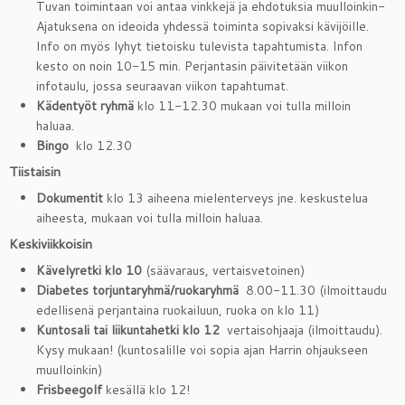
Tuvan toimintaan voi antaa vinkkejä ja ehdotuksia muulloinkin-
Ajatuksena on ideoida yhdessä toiminta sopivaksi kävijöille.
Info on myös lyhyt tietoisku tulevista tapahtumista. Infon
kesto on noin 10-15 min. Perjantasin päivitetään viikon
infotaulu, jossa seuraavan viikon tapahtumat.
Kädentyöt ryhmä
klo 11-12.30 mukaan voi tulla milloin
haluaa.
Bingo
klo 12.30
Tiistaisin
Dokumentit
klo 13 aiheena mielenterveys jne. keskustelua
aiheesta, mukaan voi tulla milloin haluaa.
Keskiviikkoisin
Kävelyretki klo 10
(säävaraus, vertaisvetoinen)
Diabetes torjuntaryhmä/ruokaryhmä
8.00-11.30 (ilmoittaudu
edellisenä perjantaina ruokailuun, ruoka on klo 11)
Kuntosali tai liikuntahetki klo 12
vertaisohjaaja (ilmoittaudu).
Kysy mukaan! (kuntosalille voi sopia ajan Harrin ohjaukseen
muulloinkin)
Frisbeegolf
kesällä klo 12!