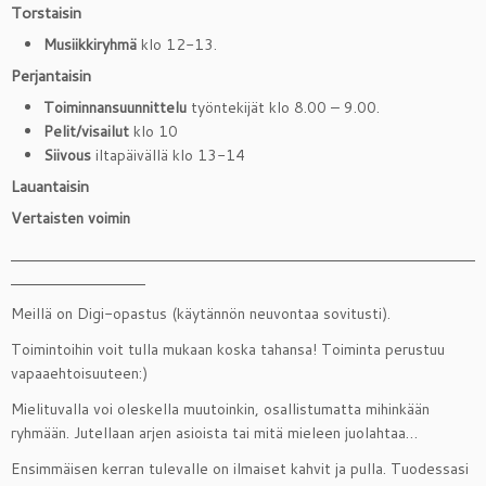
Torstaisin
Musiikkiryhmä
klo 12-13.
Perjantaisin
Toiminnansuunnittelu
työntekijät klo 8.00 – 9.00.
Pelit/visailut
klo 10
Siivous
iltapäivällä klo 13-14
Lauantaisin
Vertaisten voimin
Meillä on Digi-opastus (käytännön neuvontaa sovitusti).
Toimintoihin voit tulla mukaan koska tahansa! Toiminta perustuu
vapaaehtoisuuteen:)
Mielituvalla voi oleskella muutoinkin, osallistumatta mihinkään
ryhmään. Jutellaan arjen asioista tai mitä mieleen juolahtaa…
Ensimmäisen kerran tulevalle on ilmaiset kahvit ja pulla. Tuodessasi