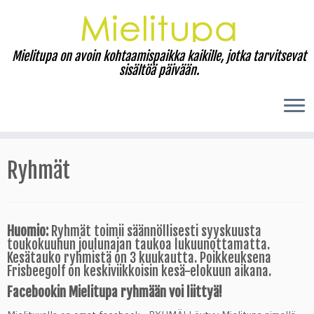
Mielitupa on avoin kohtaamispaikka kaikille, jotka tarvitsevat
sisältöä päivään.
Skip
to
Ryhmät
content
Huomio:
Ryhmät toimii säännöllisesti syyskuusta
toukokuuhun joulunajan taukoa lukuunottamatta.
Kesätauko ryhmistä on 3 kuukautta. Poikkeuksena
Frisbeegolf on keskiviikkoisin kesä-elokuun aikana.
Facebookin Mielitupa ryhmään voi liittyä!