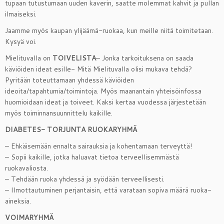
tupaan tutustumaan uuden kaverin, saatte molemmat kahvit ja pullan
ilmaiseksi.
Jaamme myös kaupan ylijäämä-ruokaa, kun meille niitä toimitetaan.
Kysyä voi.
Mielituvalla on
TOIVELISTA
– Jonka tarkoituksena on saada
käviöiden ideat esille- Mitä Mielituvalla olisi mukava tehdä?
Pyritään toteuttamaan yhdessä käviöiden
ideoita/tapahtumia/toimintoja. Myös maanantain yhteisöinfossa
huomioidaan ideat ja toiveet. Kaksi kertaa vuodessa järjestetään
myös toiminnansuunnittelu kaikille.
DIABETES- TORJUNTA RUOKARYHMÄ
– Ehkäisemään ennalta sairauksia ja kohentamaan terveyttä!
– Sopii kaikille, jotka haluavat tietoa terveellisemmästä
ruokavaliosta.
– Tehdään ruoka yhdessä ja syödään terveellisesti.
– Ilmottautuminen perjantaisin, että varataan sopiva määrä ruoka-
aineksia.
VOIMARYHMÄ