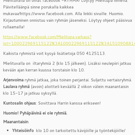
Mielituvalla on omat facebook -RYHMÄ! Löytyy Mielitupa nimellä.
Päivitelläänpä sinne porukalla kaikkea
mukavaa!https://www.facebook.com. Alla linkki sivuille. Huomio.
Kirjautuminen onnistuu vain ryhmän jäseneksi. Löytyy ohjeet pääsivua
rullaamalla!
https://www.facebook.com/Mielitupa.varkaus?
lst=100022969115122%3A100022969115122%3A151090881
Kaikista ryhmistä voit kysyä lisätietoja 050 4125113.
Mielituvalla on iltaryhmiä 2 (klo 15 jälkeen). Lisäksi neulepiiri jatkuu
kevään ajan kerran kuussa torstaisin klo 10.
Arjenvoima
ryhmä jatkaa, joka toinen perjantai. Suljettu vertaisryhmä.
Laulava ryhmä
(avoin) aloitteli keväällä 2 viikon välein maanantaisin
klo 15-17 ja jatkuu syksyllä.
Kuntosalin ohjaus
: Sovittava Harrin kanssa erikseen!
Huomio! Pyhäpäivinä ei ole ryhmiä.
Maanantaisin
Yhteisöinfo
klo 10 on tarkoitettu kävijöille ja työntekijöille/